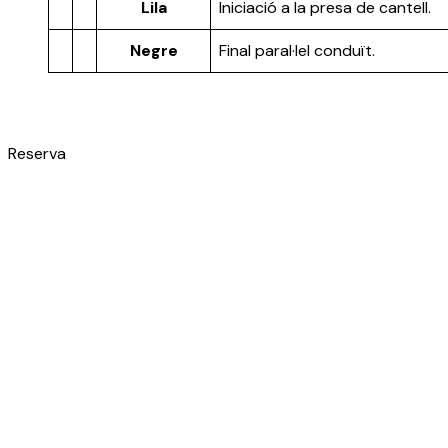
Lila
Iniciació a la presa de cantell.
Negre
Final paral·lel conduït.
Reserva