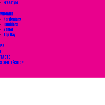
Freestyle
OWBOARD
Particulars
Familiars
Sènior
Top Day
UPS
O
NTACTE
S SER TÈCNIC?