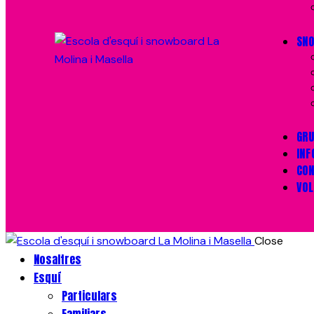
SN
GR
INF
CO
VOL
Close
Nosaltres
Esquí
Particulars
Familiars