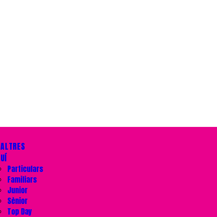
SALTRES
UÍ
Particulars
Familiars
Junior
Sènior
Top Day