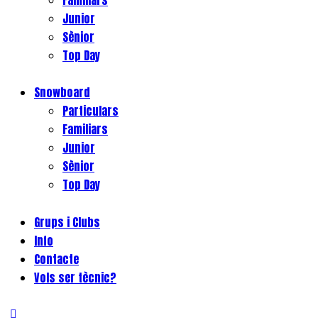
Junior
Sènior
Top Day
Snowboard
Particulars
Familiars
Junior
Sènior
Top Day
Grups i Clubs
Info
Contacte
Vols ser tècnic?