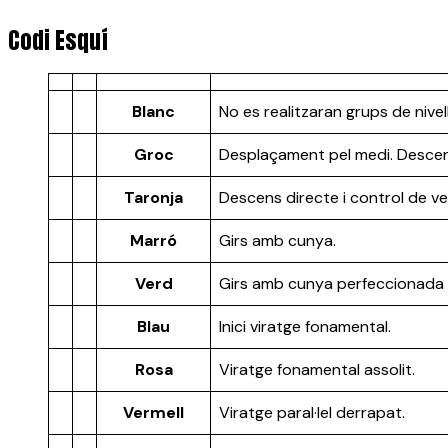
Codi Esquí
Blanc
No es realitzaran grups de nivell
Groc
Desplaçament pel medi. Descen
Taronja
Descens directe i control de v
Marró
Girs amb cunya.
Verd
Girs amb cunya perfeccionada i
Blau
Inici viratge fonamental.
Rosa
Viratge fonamental assolit.
Vermell
Viratge paral·lel derrapat.