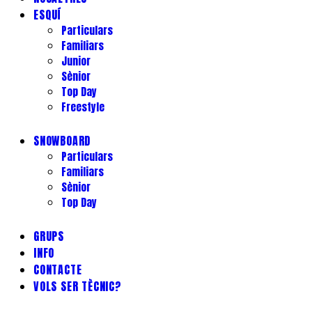
ESQUÍ
Particulars
Familiars
Junior
Sènior
Top Day
Freestyle
SNOWBOARD
Particulars
Familiars
Sènior
Top Day
GRUPS
INFO
CONTACTE
VOLS SER TÈCNIC?