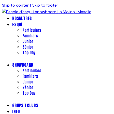
Skip to content
Skip to footer
NOSALTRES
ESQUÍ
Particulars
Familiars
Junior
Sènior
Top Day
SNOWBOARD
Particulars
Familiars
Junior
Sènior
Top Day
GRUPS I CLUBS
INFO