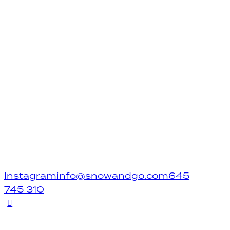
Instagram
info@snowandgo.com
645
745 310