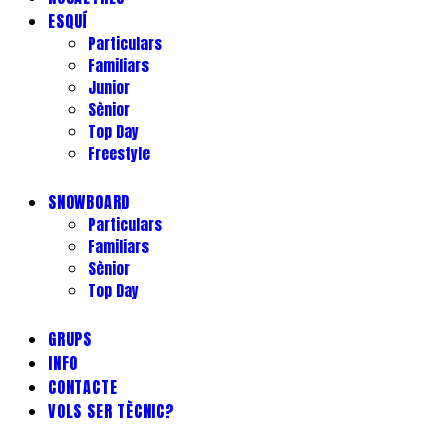
ESQUÍ
Particulars
Familiars
Junior
Sènior
Top Day
Freestyle
SNOWBOARD
Particulars
Familiars
Sènior
Top Day
GRUPS
INFO
CONTACTE
VOLS SER TÈCNIC?