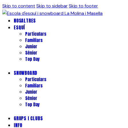
Skip to content
Skip to sidebar
Skip to footer
NOSALTRES
ESQUÍ
Particulars
Familiars
Junior
Sènior
Top Day
SNOWBOARD
Particulars
Familiars
Junior
Sènior
Top Day
GRUPS I CLUBS
INFO